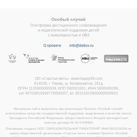
Особый случай
Платформа дистационного сопровождения
и педагогической поддержки детей
с инвалидностью и ОВЗ
О проекте
info@detios.ru
ОО «Счастье жить». www.happy59.com
614036, г. Пермь, ш. Космонавтов, 181а
ОГРН 1135900000939, КПП 590501001, ИНН 5906995266,
р/с 40703810949770000507,
к/с 30101810900000000603
Материалы сайта выполнены при реализации Проекта «Особый случай»
использованы средства государственной поддержки, выделенные в качестве гранта
Президента Российской Федерации, предоставленного Фондом президентских
грантов, договор
№ 20-3-008994
Платформа создана ООО "ОБРАЗОВАТЕЛЬНАЯ ТРАЕКТОРИЯ" ИНН:5903156209 по
заказу общественной организации «Счастье жить» в рамках Проекта «Особый