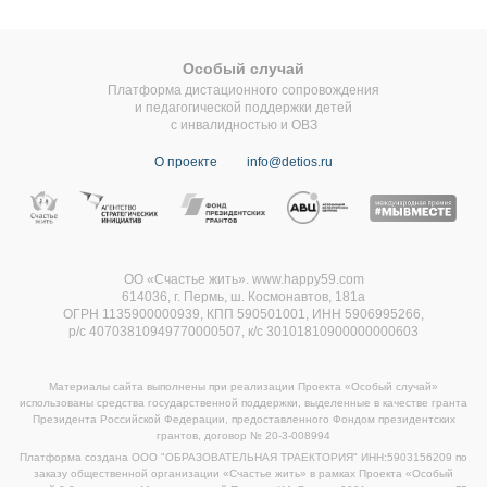
Особый случай
Платформа дистационного сопровождения
и педагогической поддержки детей
с инвалидностью и ОВЗ
О проекте
info@detios.ru
ОО «Счастье жить». www.happy59.com
614036, г. Пермь, ш. Космонавтов, 181а
ОГРН 1135900000939, КПП 590501001, ИНН 5906995266,
р/с 40703810949770000507,
к/с 30101810900000000603
Материалы сайта выполнены при реализации Проекта «Особый случай»
использованы средства государственной поддержки, выделенные в качестве гранта
Президента Российской Федерации, предоставленного Фондом президентских
грантов, договор
№ 20-3-008994
Платформа создана ООО "ОБРАЗОВАТЕЛЬНАЯ ТРАЕКТОРИЯ" ИНН:5903156209 по
заказу общественной организации «Счастье жить» в рамках Проекта «Особый