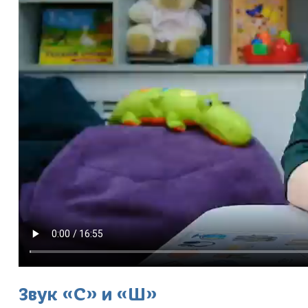
Звук «С» и «Ш»