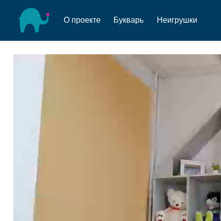
О проекте
Букварь
Неигрушки