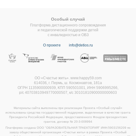
Особый случай
Платформа дистационного сопровождения
и педагогической поддержки детей
с инвалидностью и ОВЗ
О проекте
info@detios.ru
ОО «Счастье жить». www.happy59.com
614036, г. Пермь, ш. Космонавтов, 181а
ОГРН 1135900000939, КПП 590501001, ИНН 5906995266,
р/с 40703810949770000507,
к/с 30101810900000000603
Материалы сайта выполнены при реализации Проекта «Особый случай»
использованы средства государственной поддержки, выделенные в качестве гранта
Президента Российской Федерации, предоставленного Фондом президентских
грантов, договор
№ 20-3-008994
Платформа создана ООО "ОБРАЗОВАТЕЛЬНАЯ ТРАЕКТОРИЯ" ИНН:5903156209 по
заказу общественной организации «Счастье жить» в рамках Проекта «Особый