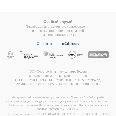
Особый случай
Платформа дистационного сопровождения
и педагогической поддержки детей
с инвалидностью и ОВЗ
О проекте
info@detios.ru
ОО «Счастье жить». www.happy59.com
614036, г. Пермь, ш. Космонавтов, 181а
ОГРН 1135900000939, КПП 590501001, ИНН 5906995266,
р/с 40703810949770000507,
к/с 30101810900000000603
Материалы сайта выполнены при реализации Проекта «Особый случай»
использованы средства государственной поддержки, выделенные в качестве гранта
Президента Российской Федерации, предоставленного Фондом президентских
грантов, договор
№ 20-3-008994
Платформа создана ООО "ОБРАЗОВАТЕЛЬНАЯ ТРАЕКТОРИЯ" ИНН:5903156209 по