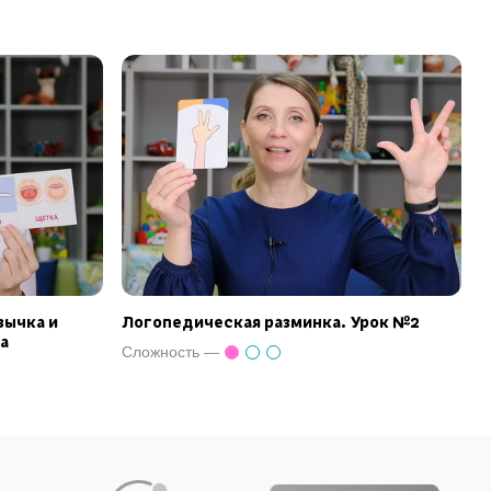
зычка и
Логопедическая разминка. Урок №2
а
Сложность —