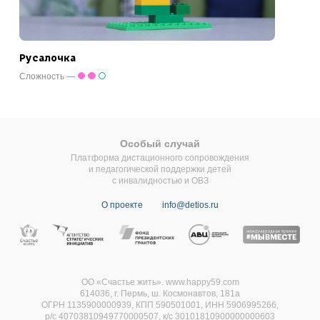
Русалочка
Сложность —
Особый случай
Платформа дистационного сопровождения
и педагогической поддержки детей
с инвалидностью и ОВЗ
О проекте
info@detios.ru
ОО «Счастье жить». www.happy59.com
614036, г. Пермь, ш. Космонавтов, 181а
ОГРН 1135900000939, КПП 590501001, ИНН 5906995266,
р/с 40703810949770000507,
к/с 30101810900000000603