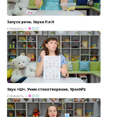
Запуск речи. Звуки П и Н
Сложность —
Звук «Ш». Учим стихотворения. Урок№2
Сложность —