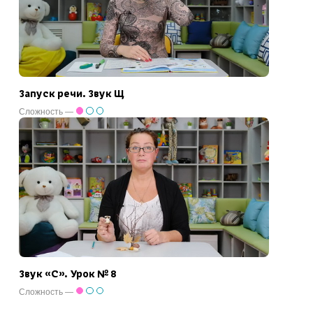
Запуск речи. Звук Щ
Сложность —
Звук «С». Урок № 8
Сложность —