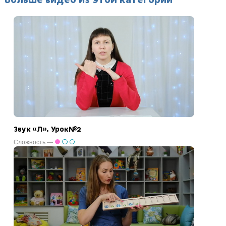
Звук «Л». Урок№2
Сложность —