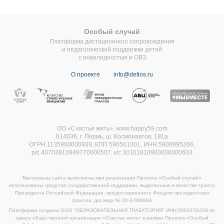
Особый случай
Платформа дистационного сопровождения
и педагогической поддержки детей
с инвалидностью и ОВЗ
О проекте
info@detios.ru
ОО «Счастье жить». www.happy59.com
614036, г. Пермь, ш. Космонавтов, 181а
ОГРН 1135900000939, КПП 590501001, ИНН 5906995266,
р/с 40703810949770000507,
к/с 30101810900000000603
Материалы сайта выполнены при реализации Проекта «Особый случай»
использованы средства государственной поддержки, выделенные в качестве гранта
Президента Российской Федерации, предоставленного Фондом президентских
грантов, договор
№ 20-3-008994
Платформа создана ООО "ОБРАЗОВАТЕЛЬНАЯ ТРАЕКТОРИЯ" ИНН:5903156209 по
заказу общественной организации «Счастье жить» в рамках Проекта «Особый