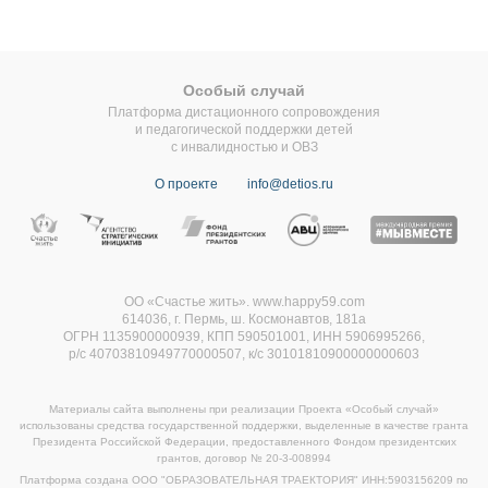
Особый случай
Платформа дистационного сопровождения
и педагогической поддержки детей
с инвалидностью и ОВЗ
О проекте
info@detios.ru
ОО «Счастье жить». www.happy59.com
614036, г. Пермь, ш. Космонавтов, 181а
ОГРН 1135900000939, КПП 590501001, ИНН 5906995266,
р/с 40703810949770000507,
к/с 30101810900000000603
Материалы сайта выполнены при реализации Проекта «Особый случай»
использованы средства государственной поддержки, выделенные в качестве гранта
Президента Российской Федерации, предоставленного Фондом президентских
грантов, договор
№ 20-3-008994
Платформа создана ООО "ОБРАЗОВАТЕЛЬНАЯ ТРАЕКТОРИЯ" ИНН:5903156209 по