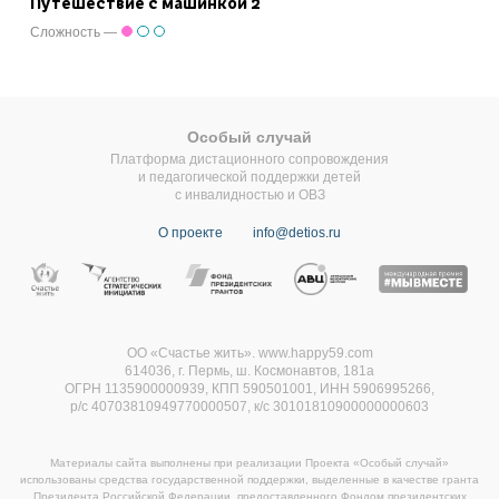
Путешествие с машинкой 2
Сложность —
Особый случай
Платформа дистационного сопровождения
и педагогической поддержки детей
с инвалидностью и ОВЗ
О проекте
info@detios.ru
ОО «Счастье жить». www.happy59.com
614036, г. Пермь, ш. Космонавтов, 181а
ОГРН 1135900000939, КПП 590501001, ИНН 5906995266,
р/с 40703810949770000507,
к/с 30101810900000000603
Материалы сайта выполнены при реализации Проекта «Особый случай»
использованы средства государственной поддержки, выделенные в качестве гранта
Президента Российской Федерации, предоставленного Фондом президентских