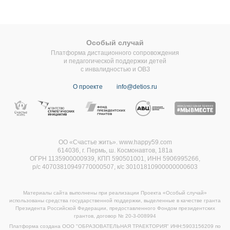
Особый случай
Платформа дистационного сопровождения
и педагогической поддержки детей
с инвалидностью и ОВЗ
О проекте
info@detios.ru
ОО «Счастье жить». www.happy59.com
614036, г. Пермь, ш. Космонавтов, 181а
ОГРН 1135900000939, КПП 590501001, ИНН 5906995266,
р/с 40703810949770000507,
к/с 30101810900000000603
Материалы сайта выполнены при реализации Проекта «Особый случай»
использованы средства государственной поддержки, выделенные в качестве гранта
Президента Российской Федерации, предоставленного Фондом президентских
грантов, договор
№ 20-3-008994
Платформа создана ООО "ОБРАЗОВАТЕЛЬНАЯ ТРАЕКТОРИЯ" ИНН:5903156209 по