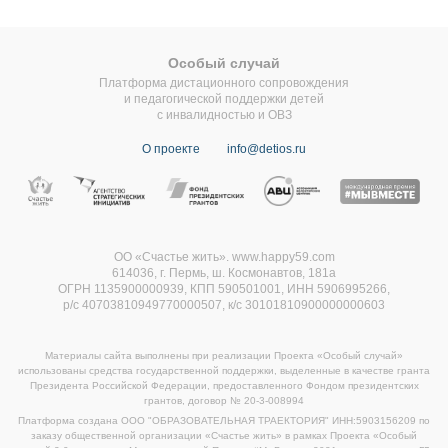
Особый случай
Платформа дистационного сопровождения
и педагогической поддержки детей
с инвалидностью и ОВЗ
О проекте
info@detios.ru
ОО «Счастье жить». www.happy59.com
614036, г. Пермь, ш. Космонавтов, 181а
ОГРН 1135900000939, КПП 590501001, ИНН 5906995266,
р/с 40703810949770000507,
к/с 30101810900000000603
Материалы сайта выполнены при реализации Проекта «Особый случай»
использованы средства государственной поддержки, выделенные в качестве гранта
Президента Российской Федерации, предоставленного Фондом президентских
грантов, договор
№ 20-3-008994
Платформа создана ООО "ОБРАЗОВАТЕЛЬНАЯ ТРАЕКТОРИЯ" ИНН:5903156209 по
заказу общественной организации «Счастье жить» в рамках Проекта «Особый