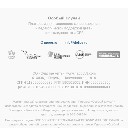
Особый случай
Платформа дистационного сопровождения
и педагогической поддержки детей
с инвалидностью и ОВЗ
О проекте
info@detios.ru
ОО «Счастье жить». www.happy59.com
614036, г. Пермь, ш. Космонавтов, 181а
ОГРН 1135900000939, КПП 590501001, ИНН 5906995266,
р/с 40703810949770000507,
к/с 30101810900000000603
Материалы сайта выполнены при реализации Проекта «Особый случай»
использованы средства государственной поддержки, выделенные в качестве гранта
Президента Российской Федерации, предоставленного Фондом президентских
грантов, договор
№ 20-3-008994
Платформа создана ООО "ОБРАЗОВАТЕЛЬНАЯ ТРАЕКТОРИЯ" ИНН:5903156209 по
заказу общественной организации «Счастье жить» в рамках Проекта «Особый