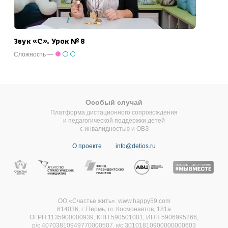
Звук «С». Урок № 8
Сложность —
Особый случай
Платформа дистационного сопровождения
и педагогической поддержки детей
с инвалидностью и ОВЗ
О проекте
info@detios.ru
ОО «Счастье жить». www.happy59.com
614036, г. Пермь, ш. Космонавтов, 181а
ОГРН 1135900000939, КПП 590501001, ИНН 5906995266,
р/с 40703810949770000507,
к/с 30101810900000000603