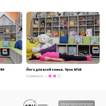
№89
Йога для всей семьи. Урок №28
Сложность —