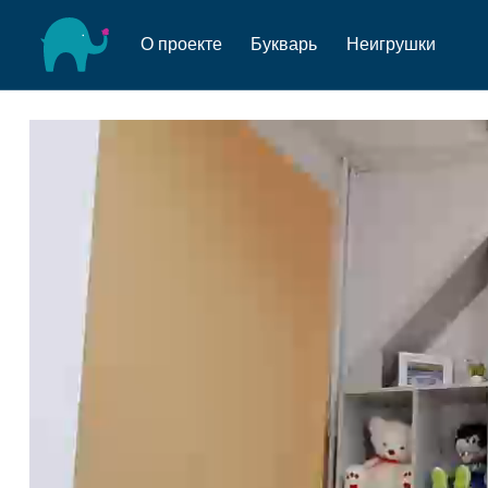
О проекте
Букварь
Неигрушки