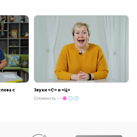
лова с
Звуки «С» и «Ц»
Сложность —