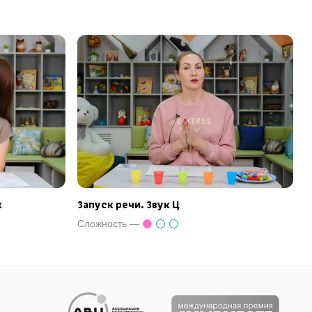
к
Запуск речи. Звук Ц
Сложность —