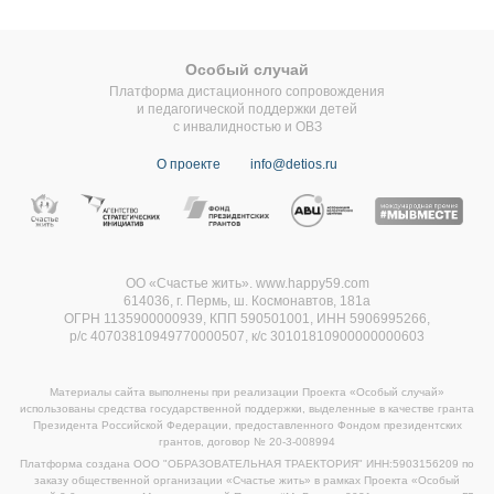
Особый случай
Платформа дистационного сопровождения
и педагогической поддержки детей
с инвалидностью и ОВЗ
О проекте
info@detios.ru
ОО «Счастье жить». www.happy59.com
614036, г. Пермь, ш. Космонавтов, 181а
ОГРН 1135900000939, КПП 590501001, ИНН 5906995266,
р/с 40703810949770000507,
к/с 30101810900000000603
Материалы сайта выполнены при реализации Проекта «Особый случай»
использованы средства государственной поддержки, выделенные в качестве гранта
Президента Российской Федерации, предоставленного Фондом президентских
грантов, договор
№ 20-3-008994
Платформа создана ООО "ОБРАЗОВАТЕЛЬНАЯ ТРАЕКТОРИЯ" ИНН:5903156209 по
заказу общественной организации «Счастье жить» в рамках Проекта «Особый