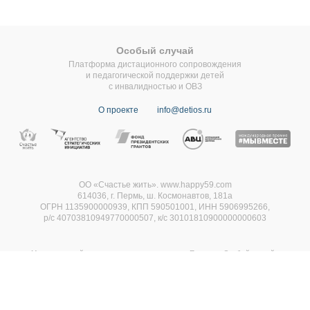
Особый случай
Платформа дистационного сопровождения
и педагогической поддержки детей
с инвалидностью и ОВЗ
О проекте
info@detios.ru
ОО «Счастье жить». www.happy59.com
614036, г. Пермь, ш. Космонавтов, 181а
ОГРН 1135900000939, КПП 590501001, ИНН 5906995266,
р/с 40703810949770000507,
к/с 30101810900000000603
Материалы сайта выполнены при реализации Проекта «Особый случай»
использованы средства государственной поддержки, выделенные в качестве гранта
Президента Российской Федерации, предоставленного Фондом президентских
грантов, договор
№ 20-3-008994
Платформа создана ООО "ОБРАЗОВАТЕЛЬНАЯ ТРАЕКТОРИЯ" ИНН:5903156209 по
заказу общественной организации «Счастье жить» в рамках Проекта «Особый