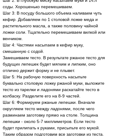
Шаг 2: В глубокую миску насыпаем муки и 1ч.л
соды. Хорошенько перемешиваем.
Шаг 3: В посуду большого объема наливаем чуть
кефир. Добавляем по 1 столовой ложке меда и
растительного масла, а также половину чайной
ложки соли. Тщательно перемешиваем вилкой или
венчиком.
Шаг 4: Частями насыпаем в кефир муку,
смешанную с содой.
Замешиваем тесто. В результате ржаное тесто для
будущих лепешек будет мягким и липким, оно
отлично держит форму и не плывет.
Шаг 5: На рабочую поверхность насыпьте
буквально столовую ложку ржаной муки, выложите
тесто из тарелки и ладонями раскатайте тесто в
колбаску. Разделите его на 8-9 частей.
Шаг 6: Формируем ржаные лепешки. Вначале
округляем тесто между ладонями, после чего
разминаем заготовку прямо на столе. Толщина
лепешки - около 5-7 миллиметров. Если тесто
будет прилипать к руками, присыпьте его мукой.
Таким образом подготовим все заготовки из теста.