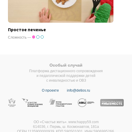
Простое печенье
Сложность —
Особый случай
Платформа дистационного сопровождения
и педагогической поддержки детей
с инвалидностью и ОВЗ
О проекте
info@detios.ru
ОО «Счастье жить». www.happy59.com
614036, г. Пермь, ш. Космонавтов, 181а
ОГРН 1135900000939, КПП 590501001, ИНН 5906995266,