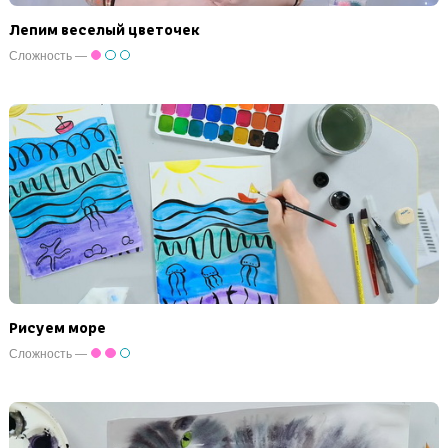
Лепим веселый цветочек
Сложность —
Рисуем море
Сложность —