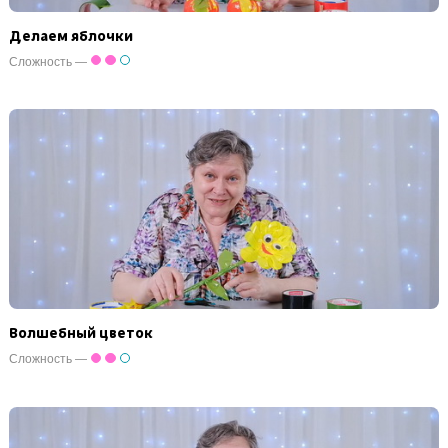
Делаем яблочки
Сложность —
Волшебный цветок
Сложность —