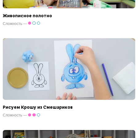
Живописное полотно
Сложность —
Рисуем Крошу из Смешариков
Сложность —