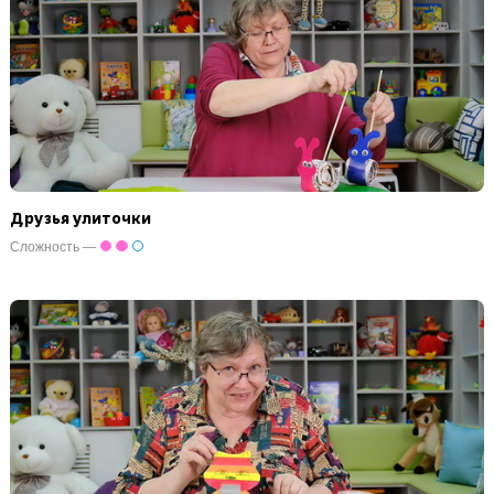
Друзья улиточки
Сложность —