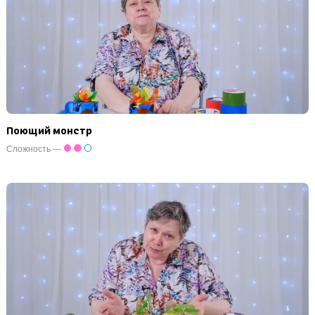
Поющий монстр
Сложность —