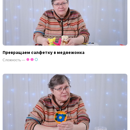
Превращаем салфетку в медвежонка
Сложность —