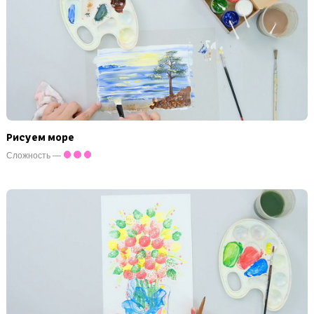
Рисуем море
Сложность —